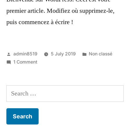
premier article. Modifiez où supprimez-le,
puis commencez à écrire !
Posted
Posted
admin8519
5 July 2019
Non classé
by
on
in
1 Comment
Bonjour
tout
le
Search
monde !
for: