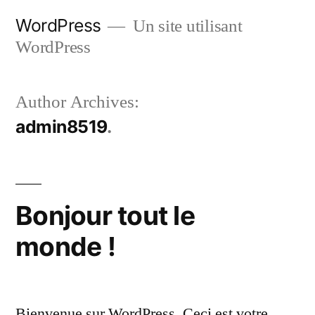
Skip
WordPress
Un site utilisant
to
WordPress
content
Author Archives:
admin8519
Bonjour tout le
monde !
Bienvenue sur WordPress. Ceci est votre